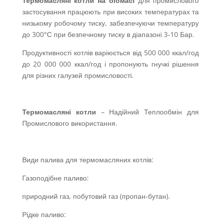
Термомасляні котли на біомасі
для промислового
застосування працюють при високих температурах та
низькому робочому тиску, забезпечуючи температуру
до 300°С при безпечному тиску в діапазоні 3-10 Бар.
Продуктивності котлів варіюється від 500 000 ккал/год
до 20 000 000 ккал/год і пропонують гнучкі рішення
для різних галузей промисловості.
Термомасляні котли
– Надійний Теплообмін для
Промислового використання.
Види палива для термомасляних котлів:
Газоподібне паливо:
природний газ, побутовий газ (пропан-бутан).
Рідке паливо: