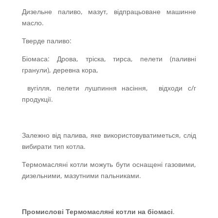
Дизельне паливо, мазут, відпрацьоване машинне
масло.
Тверде паливо:
Біомаса: Дрова, тріска, тирса, пелети (паливні
гранули), деревна кора,
вугілля, пелети лушпиння насіння, відходи с/г
продукції.
Залежно від палива, яке використовуватиметься, слід
вибирати тип котла.
Термомасляні котли можуть бути оснащені газовими,
дизельними, мазутними пальниками.
Промислові Термомасляні котли на біомасі
.