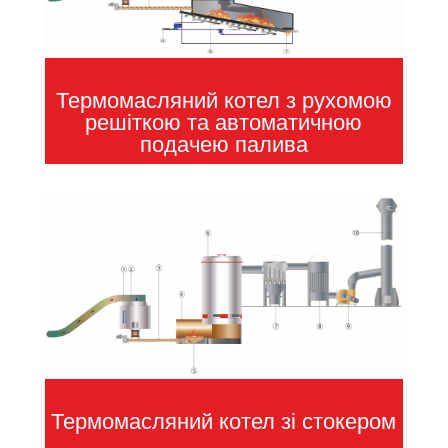
Термомасляний котел з рухомою
решіткою та автоматичною
подачею палива
Термомасляний котел зі стокером