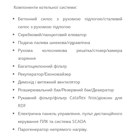
Компоненти котельної системи:
Бетонний силос з рухомою підлогою/сталевий
силос з рухомою підлогою
Скребковий/ланцюговий елеватор
Подача палива шнекова/гідравлічна
Рухома колосникова решітка/стокер/камера
згоряння
Багатоциклонний фільтр
Рекуператор/Економайзер
Димохід і витяжний вентилятор
Розширювальний бак/Резервний бак/Деаератор
Рукавний фільтр/фільтр Cataflex Nox/діоксин для
RDF
Електрична панель управління, пульт дистанційного
керування ПЛК та система SCADA
Парогенератор непрямого нагріву.