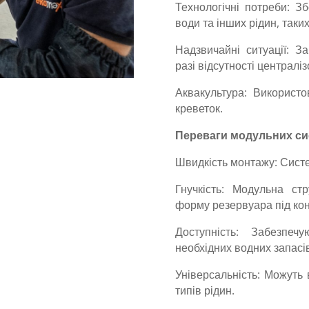
Технологічні потреби: Зб
води та інших рідин, таких
Надзвичайні ситуації: 
разі відсутності централ
Аквакультура: Використ
креветок.
Переваги модульних си
Швидкість монтажу: Систе
Гнучкість: Модульна ст
форму резервуара під кон
Доступність: Забезпе
необхідних водних запасі
Універсальність: Можуть 
типів рідин.