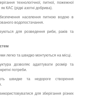
ерігання технологічної, питної, пожежної
 як КАС (рідкі азотні добрива).
Забезпечення населення питною водою в
ізованого водопостачання.
овуються для розведення риби, раків та
стем
ми легко та швидко монтуються на місці.
руктура дозволяє адаптувати розмір та
кретні потреби.
чують швидке та недороге створення
в.
використовуватися для зберігання різних