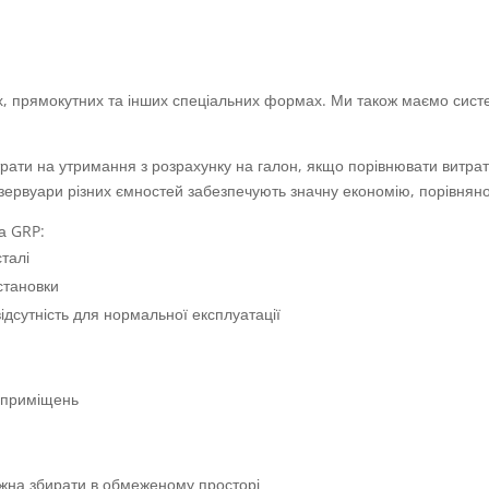
их, прямокутних та інших спеціальних формах. Ми також маємо сис
рати на утримання з розрахунку на галон, якщо порівнювати витрати
ервуари різних ємностей забезпечують значну економію, порівняно 
а GRP:
талі
становки
ідсутність для нормальної експлуатації
х приміщень
ожна збирати в обмеженому просторі