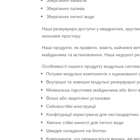
Зберігання хімікатів
Зберігання палива
Зберігання питної води
Наші резервуари доступні у квадратних, кругл
економія простору.
Наші продукти, як правило, мають найнижчі вит
майданчика та встановлення. Наші недорогі рез
Особливості нашого продукту модульна систем
Потужні модульні компоненти з оцинкованої с
Внутрішні та зовнішні модульні резервуарні у
Мінімальна підготовка майданчика або його в
Вільні або закріплені установки
Сейсмостійкі конструкції
Конфігурації користувача для нестандартни
Хімічно стійкі ємності для питної води
Швидке складання на болтах
Компоненти, що переносяться вручну, які м