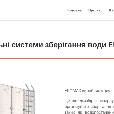
Головна
Про нас
Ка
ні системи зберігання води
EKOMAX виробник модульн
Це швидкозбірні резерву
організувати зберігання
таких як водопостачан