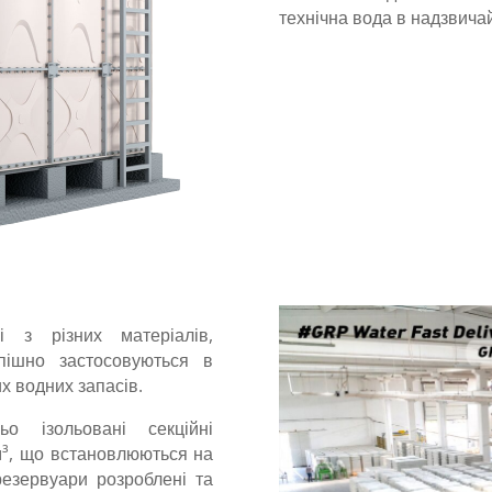
технічна вода в надзвича
і з різних матеріалів,
спішно застосовуються в
х водних запасів.
о ізольовані секційні
м³, що встановлюються на
резервуари розроблені та