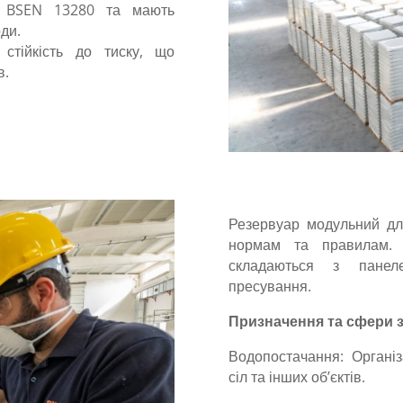
ів BSEN 13280 та мають
ди.
 стійкість до тиску, що
в.
Резервуар модульний дл
нормам та правилам. Й
складаються з панел
пресування.
Призначення та сфери 
Водопостачання: Організ
сіл та інших об’єктів.