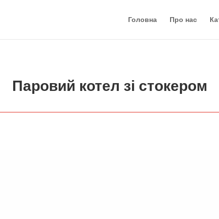
Головна
Про нас
Ка
Паровий котел зі стокером