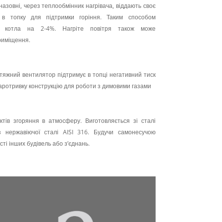
назовні, через теплообмінник нагрівача, віддають своє
 в топку для підтримки горіння. Таким способом
Д котла на 2-4%. Нагріте повітря також може
риміщення.
тяжний вентилятор підтримує в топці негативний тиск
аротривку конструкцію для роботи з димовими газами
тів згоряння в атмосферу. Виготовляється зі сталі
 нержавіючої сталі AISI 316. Будучи самонесучою
ті інших будівель або з’єднань.