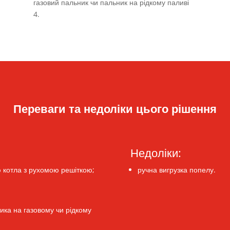
газовий пальник чи пальник на рідкому паливі
4.
Переваги та недоліки цього рішення
Недоліки:
тю котла з рухомою решіткою;
ручна вигрузка попелу.
ика на газовому чи рідкому