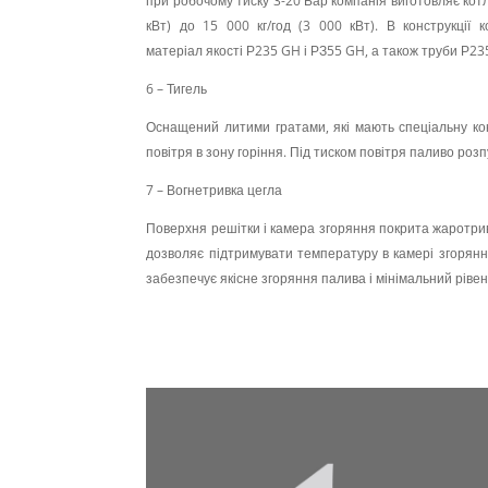
при робочому тиску 3-20 Бар компанія виготовляє котли
кВт) до 15 000 кг/год (3 000 кВт). В конструкції к
матеріал якості Р235 GH і РЗ55 GH, а також труби Р23
6 – Тигель
Оснащений литими гратами, які мають спеціальну ко
повітря в зону горіння. Під тиском повітря паливо роз
7 – Вогнетривка цегла
Поверхня решітки і камера згоряння покрита жаротри
дозволяє підтримувати температуру в камері згорянн
забезпечує якісне згоряння палива і мінімальний рівен