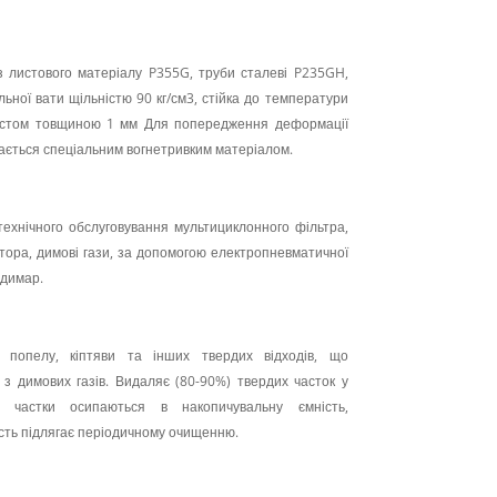
з листового матеріалу P355G, труби сталеві P235GH,
ьної вати щільністю 90 кг/см3, стійка до температури
истом товщиною 1 мм Для попередження деформації
ається спеціальним вогнетривким матеріалом.
технічного обслуговування мультициклонного фільтра,
тора, димові гази, за допомогою електропневматичної
 димар.
 попелу, кіптяви та інших твердих відходів, що
з димових газів. Видаляє (80-90%) твердих часток у
ні частки осипаються в накопичувальну ємність,
сть підлягає періодичному очищенню.