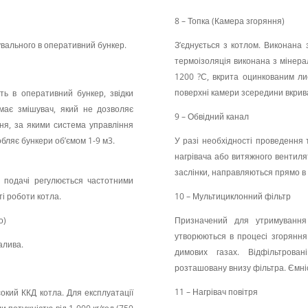
8 – Топка (Камера згоряння)
вального в оперативний бункер.
З’єднується з котлом. Виконана 
термоізоляція виконана з мінерал
1200 ?С, вкрита оцинкованим л
поверхні камери зсередини вкрив
ь в оперативний бункер, звідки
має змішувач, який не дозволяє
9 – Обвідний канал
ня, за якими система управління
бляє бункери об’ємом 1-9 м3.
У разі необхідності проведення 
нагрівача або витяжного вентиля
заслінки, направляються прямо в
 подачі регулюється частотними
і роботи котла.
10 – Мультициклонний фільтр
о)
Призначений для утримування
утворюються в процесі згоряння 
алива.
димових газах. Відфільтрова
розташовану внизу фільтра. Ємні
11 – Нагрівач повітря
окий ККД котла. Для експлуатації