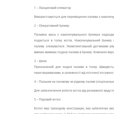
1 – Ланцюговий елеватор
Використовується для переміщення палива з накопичу
2 – Оперативний бункер
Паливна маса з накопичувального бункера надходит
подається в топку котла. Накопичувальний бункер 
паливу злежуватися. Укомплектований датчиками рів
вмикає-вимикає подачу палива в бункер. Компанія виро
3 – Шнек
Призначений для подачі палива в топку. Швидкість
перетворювачами, в залежності від поточної потужност
4 – Пальник на газовому чи рідкому паливі (опціональн
Для забезпечення роботи котла від резервного виду п
5 – Паровий котел
Котел має триходову конструкцію, яка забезпечує вис