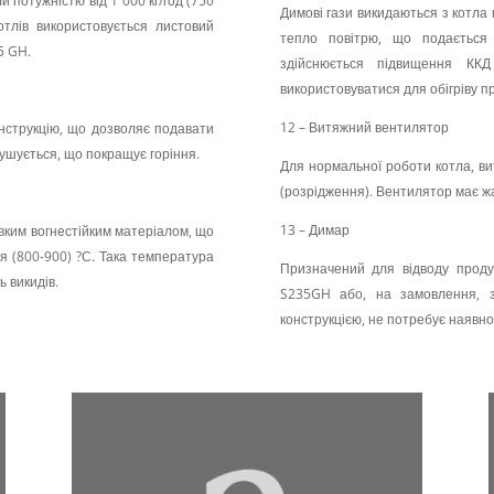
 потужністю від 1 000 кг/год (750
Димові гази викидаються з котла 
отлів використовується листовий
тепло повітрю, що подається
5 GH.
здійснюється підвищення КК
використовуватися для обігріву п
12 – Витяжний вентилятор
нструкцію, що дозволяє подавати
пушується, що покращує горіння.
Для нормальної роботи котла, ви
(розрідження). Вентилятор має ж
13 – Димар
вким вогнестійким матеріалом, що
я (800-900) ?С. Така температура
Призначений для відводу продук
ь викидів.
S235GH або, на замовлення, з
конструкцією, не потребує наявнос