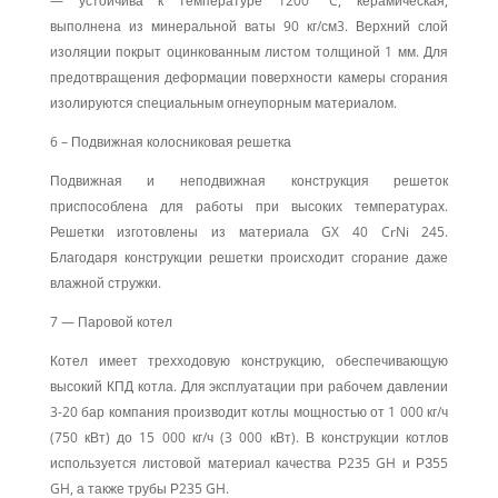
— устойчива к температуре 1200 °C, керамическая,
выполнена из минеральной ваты 90 кг/см3. Верхний слой
изоляции покрыт оцинкованным листом толщиной 1 мм. Для
предотвращения деформации поверхности камеры сгорания
изолируются специальным огнеупорным материалом.
6 – Подвижная колосниковая решетка
Подвижная и неподвижная конструкция решеток
приспособлена для работы при высоких температурах.
Решетки изготовлены из материала GX 40 CrNi 245.
Благодаря конструкции решетки происходит сгорание даже
влажной стружки.
7 — Паровой котел
Котел имеет трехходовую конструкцию, обеспечивающую
высокий КПД котла. Для эксплуатации при рабочем давлении
3-20 бар компания производит котлы мощностью от 1 000 кг/ч
(750 кВт) до 15 000 кг/ч (3 000 кВт). В конструкции котлов
используется листовой материал качества Р235 GH и РЗ55
GH, а также трубы Р235 GH.