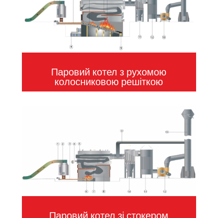
Паровий котел з рухомою
колосниковою решіткою
Паровий котел зі стокером