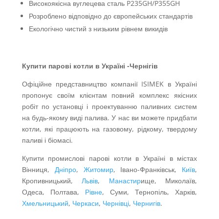
Високоякісна вуглецева сталь P235GH/P355GH
Розроблено відповідно до європейських стандартів
Екологічно чистий з низьким рівнем викидів
Купити парові котли в Україні -Чернігів
Офіційне представництво компанії ISIMEK в Україні
пропонує своїм клієнтам повний комплекс якісних
робіт по установці і проектуванню паливних систем
на будь-якому виді палива. У нас ви можете придбати
котли, які працюють на газовому, рідкому, твердому
паливі і біомасі.
Купити промислові парові котли в Україні в містах
Вінниця,
Дніпро
,
Житомир
, Івано-Франківськ,
Київ
,
Кропивницький,
Львів
,
Манастир
ище, Миколаїв,
Одеса, Полтава,
Рівне
, Суми, Тернопіль, Харків,
Хмельницький
,
Черкаси
,
Чернівці
,
Чернигів
.