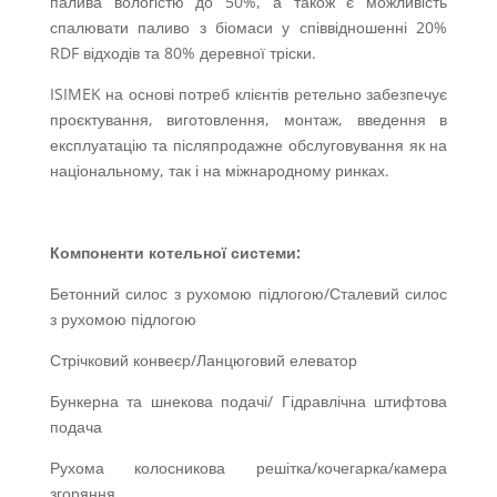
палива вологістю до 50%, а також є можливість
спалювати паливо з біомаси у співвідношенні 20%
RDF відходів та 80% деревної тріски.
ISIMEK на основі потреб клієнтів ретельно забезпечує
проєктування, виготовлення, монтаж, введення в
експлуатацію та післяпродажне обслуговування як на
національному, так і на міжнародному ринках.
Компоненти котельної системи:
Бетонний силос з рухомою підлогою/Сталевий силос
з рухомою підлогою
Стрічковий конвеєр/Ланцюговий елеватор
Бункерна та шнекова подачі/ Гідравлічна штифтова
подача
Рухома колосникова решітка/кочегарка/камера
згоряння