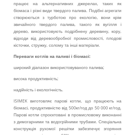
працює на альтернативних джерелах, таких як
біомаса і різні види твердого палива. Подібні агрегати
створюються з турботою про екологію, вони крім
звичайного твердого палива, такого як вугілля і
дерево, використовують подрібнену деревину, кору,
відходи від деревообробної промисловості, плодові
кісточки, стружку, солому та інші матеріали.
Переваги котлів на паливі і біомасі:
широкий діапазон використовуваного палива;
висока продуктивність;
надійність і екологічність.
ISIMEK виготовляє парові котли, що працюють на
біомасі, продуктивністю від 500кг/год до 50 000 кг/год.
Парові котли спроєктовані в промисловому виконанні
з димогарними та водогрійними трубами. Спеціальна
конструкція рухомої решітки забезпечує згоряння